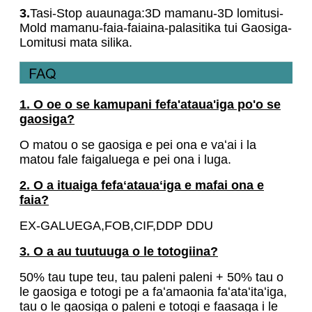
3.
Tasi-Stop auaunaga:3D mamanu-3D lomitusi-
Mold mamanu-faia-faiaina-palasitika tui Gaosiga-
Lomitusi mata silika.
1. O oe o se kamupani fefa'ataua'iga po'o se
gaosiga?
O matou o se gaosiga e pei ona e vaʻai i la
matou fale faigaluega e pei ona i luga.
2. O a ituaiga fefaʻatauaʻiga e mafai ona e
faia?
EX-GALUEGA,FOB,CIF,DDP DDU
3. O a au tuutuuga o le totogiina?
50% tau tupe teu, tau paleni paleni + 50% tau o
le gaosiga e totogi pe a faʻamaonia faʻataʻitaʻiga,
tau o le gaosiga o paleni e totogi e faasaga i le