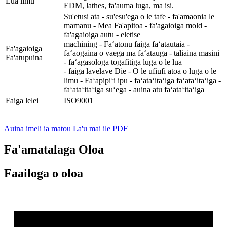
Lua limu
EDM, lathes, fa'auma luga, ma isi.
Su'etusi ata - su'esu'ega o le tafe - fa'amaonia le
mamanu - Mea Fa'apitoa - fa'agaioiga mold -
fa'agaioiga autu - eletise
machining - Faʻatonu faiga faʻatautaia -
Fa'agaioiga
faʻaogaina o vaega ma faʻatauga - taliaina masini
Fa'atupuina
- faʻagasologa togafitiga luga o le lua
- faiga lavelave Die - O le ufiufi atoa o luga o le
limu - Faʻapipiʻi ipu - faʻataʻitaʻiga faʻataʻitaʻiga -
faʻataʻitaʻiga suʻega - auina atu faʻataʻitaʻiga
Faiga lelei
ISO9001
Auina imeli ia matou
La'u mai ile PDF
Fa'amatalaga Oloa
Faailoga o oloa