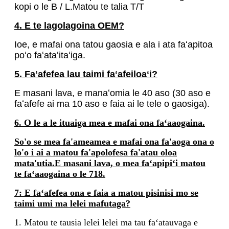
kopi o le B / L.Matou te talia T/T
4. E te lagolagoina OEM?
Ioe, e mafai ona tatou gaosia e ala i ata faʻapitoa
poʻo faʻataʻitaʻiga.
5. Faʻafefea lau taimi faʻafeiloaʻi?
E masani lava, e manaʻomia le 40 aso (30 aso e
faʻafefe ai ma 10 aso e faia ai le tele o gaosiga).
6. O le a le ituaiga mea e mafai ona faʻaaogaina.
So'o se mea fa'ameamea e mafai ona fa'aoga ona o
lo'o i ai a matou fa'apolofesa fa'atau oloa
mata'utia.E masani lava, o mea faʻapipiʻi matou
te faʻaaogaina o le 718.
7: E faʻafefea ona e faia a matou pisinisi mo se
taimi umi ma lelei mafutaga?
1. Matou te tausia lelei lelei ma tau faʻatauvaga e