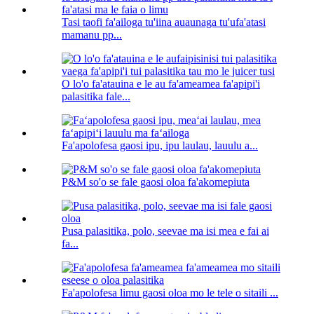
Tasi taofi fa'ailoga tu'iina auaunaga tu'ufa'atasi
mamanu pp...
O lo'o fa'atauina e le au fa'ameamea fa'apipi'i
palasitika fale...
Fa'apolofesa gaosi ipu, ipu laulau, lauulu a...
P&M so'o se fale gaosi oloa fa'akomepiuta
Pusa palasitika, polo, seevae ma isi mea e fai ai
fa...
Fa'apolofesa limu gaosi oloa mo le tele o sitaili ...