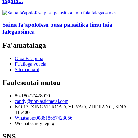
tagata...
Saina fa'apolofesa pusa palasitika limu faia
falegaosimea
Fa'amatalaga
Oloa Fa'apitoa
Fa'ailoga vevela
Sitemap.xml
Faafesootai matou
86-186-57428056
candy@nbplasticmetal.com
NO 17, XINGYE ROAD, YUYAO, ZHEJIANG, SINA
315400
Whatsapp:008618657428056
Wechat:candyjiejing
SNS