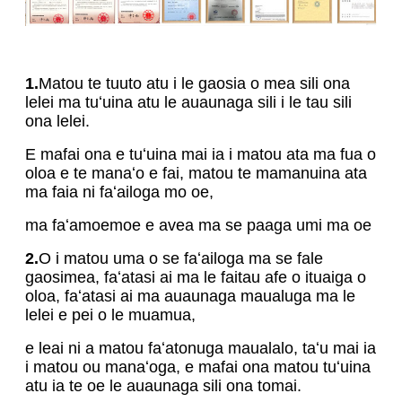
1.
Matou te tuuto atu i le gaosia o mea sili ona
lelei ma tuʻuina atu le auaunaga sili i le tau sili
ona lelei.
E mafai ona e tuʻuina mai ia i matou ata ma fua o
oloa e te manaʻo e fai, matou te mamanuina ata
ma faia ni faʻailoga mo oe,
ma faʻamoemoe e avea ma se paaga umi ma oe
2.
O i matou uma o se faʻailoga ma se fale
gaosimea, faʻatasi ai ma le faitau afe o ituaiga o
oloa, faʻatasi ai ma auaunaga maualuga ma le
lelei e pei o le muamua,
e leai ni a matou faʻatonuga maualalo, taʻu mai ia
i matou ou manaʻoga, e mafai ona matou tuʻuina
atu ia te oe le auaunaga sili ona tomai.