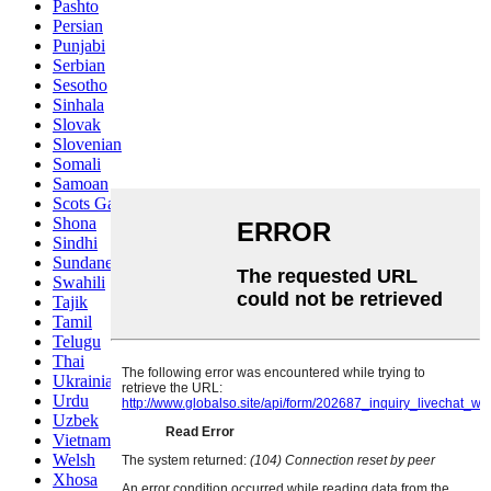
Pashto
Persian
Punjabi
Serbian
Sesotho
Sinhala
Slovak
Slovenian
Somali
Samoan
Scots Gaelic
Shona
Sindhi
Sundanese
Swahili
Tajik
Tamil
Telugu
Thai
Ukrainian
Urdu
Uzbek
Vietnamese
Welsh
Xhosa