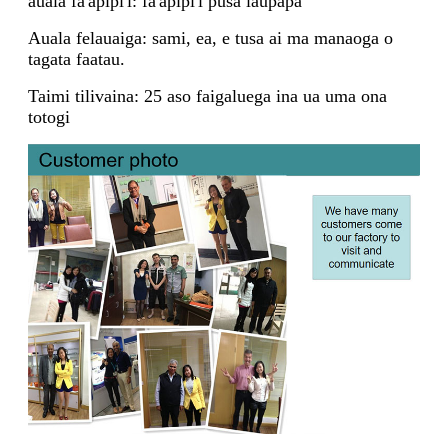
auala fa'apipi'i: fa'apipi'i pusa laupapa
Auala felauaiga: sami, ea, e tusa ai ma manaoga o
tagata faatau.
Taimi tilivaina: 25 aso faigaluega ina ua uma ona
totogi