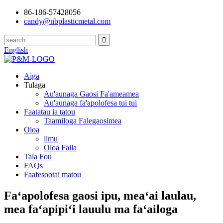
86-186-57428056
candy@nbplasticmetal.com
English
Aiga
Tulaga
Au'aunaga Gaosi Fa'ameamea
Au'aunaga fa'apolofesa tui tui
Faatatau ia tatou
Taamiloga Falegaosimea
Oloa
limu
Oloa Faila
Tala Fou
FAQs
Faafesootai matou
Faʻapolofesa gaosi ipu, meaʻai laulau,
mea faʻapipiʻi lauulu ma faʻailoga