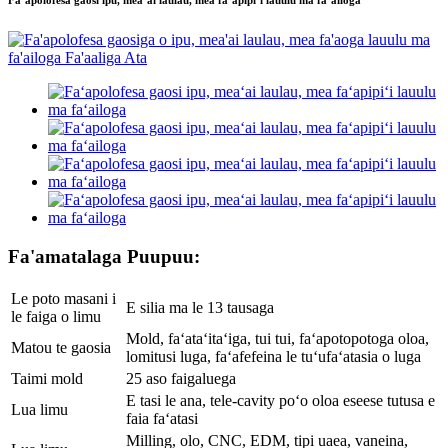
Faʻapolofesa gaosi ipu, meaʻai laulau, mea faʻapipiʻi lauulu ma faʻailoga
Fa'amatalaga Puupuu:
Le poto masani i
E silia ma le 13 tausaga
le faiga o limu
Mold, faʻataʻitaʻiga, tui tui, faʻapotopotoga oloa,
Matou te gaosia
lomitusi luga, faʻafefeina le tuʻufaʻatasia o luga
Taimi mold
25 aso faigaluega
E tasi le ana, tele-cavity poʻo oloa eseese tutusa e
Lua limu
faia faʻatasi
Milling, olo, CNC, EDM, tipi uaea, vaneina,