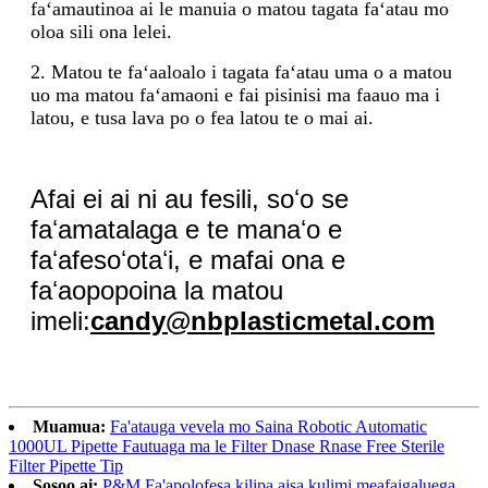
faʻamautinoa ai le manuia o matou tagata faʻatau mo
oloa sili ona lelei.
2. Matou te faʻaaloalo i tagata faʻatau uma o a matou
uo ma matou faʻamaoni e fai pisinisi ma faauo ma i
latou, e tusa lava po o fea latou te o mai ai.
Afai ei ai ni au fesili, soʻo se
faʻamatalaga e te manaʻo e
faʻafesoʻotaʻi, e mafai ona e
faʻaopopoina la matou
imeli:
candy@nbplasticmetal.com
Muamua:
Fa'atauga vevela mo Saina Robotic Automatic
1000UL Pipette Fautuaga ma le Filter Dnase Rnase Free Sterile
Filter Pipette Tip
Sosoo ai:
P&M Fa'apolofesa kilipa aisa kulimi meafaigaluega,